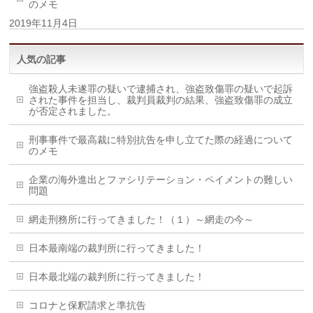
のメモ
2019年11月4日
人気の記事
強盗殺人未遂罪の疑いで逮捕され、強盗致傷罪の疑いで起訴
された事件を担当し、裁判員裁判の結果、強盗致傷罪の成立
が否定されました。
刑事事件で最高裁に特別抗告を申し立てた際の経過について
のメモ
企業の海外進出とファシリテーション・ペイメントの難しい
問題
網走刑務所に行ってきました！（１）～網走の今～
日本最南端の裁判所に行ってきました！
日本最北端の裁判所に行ってきました！
コロナと保釈請求と準抗告