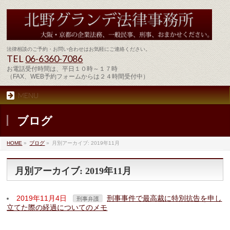
法律相談のご予約・お問い合わせはお気軽にご連絡ください。
TEL
06-6360-7086
お電話受付時間は、平日１０時～１７時
（FAX、WEB予約フォームからは２４時間受付中）
MENU
ブログ
HOME
»
ブログ
»
月別アーカイブ: 2019年11月
月別アーカイブ: 2019年11月
2019年11月4日
刑事事件で最高裁に特別抗告を申し
刑事弁護
立てた際の経過についてのメモ