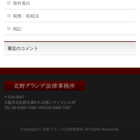
海外進出
税務・租税法
雑記
最近のコメント
〒530‐0047
大阪市北区西天満3‐5‐10第二マイダビル2F
TEL:06-6360-7086 / FAX:06-6360-7087
Copyright ©
北野グランデ法律事務所
All Rights Reserved.