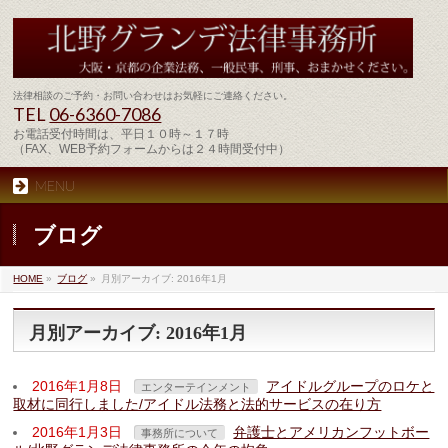
法律相談のご予約・お問い合わせはお気軽にご連絡ください。
TEL
06-6360-7086
お電話受付時間は、平日１０時～１７時
（FAX、WEB予約フォームからは２４時間受付中）
MENU
ブログ
HOME
»
ブログ
»
月別アーカイブ: 2016年1月
月別アーカイブ: 2016年1月
2016年1月8日
アイドルグループのロケと
エンターテインメント
取材に同行しました/アイドル法務と法的サービスの在り方
2016年1月3日
弁護士とアメリカンフットボー
事務所について