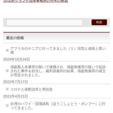
ル/北野グランデ法律事務所の今年の抱負
最近の投稿
アフリカのケニアに行ってきました（１）活気と成長と黒い
煙
2024年10月24日
強盗殺人未遂罪の疑いで逮捕され、強盗致傷罪の疑いで起訴
された事件を担当し、裁判員裁判の結果、強盗致傷罪の成立
が否定されました。
2022年7月17日
コロナと保釈請求と準抗告
2021年4月21日
台湾のハワイ・澎湖諸島（ほうこしょとう・ポンフー）に行
ってきました。