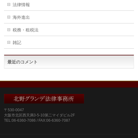
法律情報
海外進出
税務・租税法
雑記
最近のコメント
〒530‐0047
大阪市北区西天満3‐5‐10第二マイダビル2F
TEL:06-6360-7086 / FAX:06-6360-7087