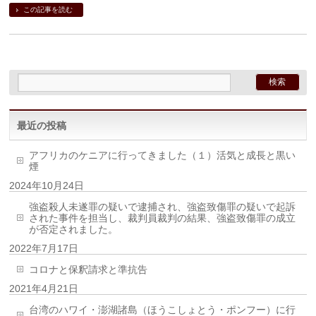
この記事を読む
最近の投稿
アフリカのケニアに行ってきました（１）活気と成長と黒い
煙
2024年10月24日
強盗殺人未遂罪の疑いで逮捕され、強盗致傷罪の疑いで起訴
された事件を担当し、裁判員裁判の結果、強盗致傷罪の成立
が否定されました。
2022年7月17日
コロナと保釈請求と準抗告
2021年4月21日
台湾のハワイ・澎湖諸島（ほうこしょとう・ポンフー）に行